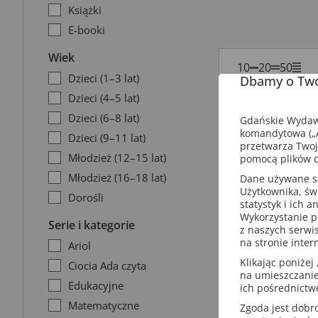
Książki
E-booki
Wiek
10
20
50
Dzieci (1–3 lat)
Dbamy o Two
Dzieci (4–5 lat)
Dzieci (6–8 lat)
Gdańskie Wydawn
komandytowa („A
Dzieci (9–11 lat)
przetwarza Twoj
Młodzież (12–15 lat)
pomocą plików c
Młodzież (16–18 lat)
Dane używane są 
Użytkownika, św
Dorośli
statystyk i ich 
Wykorzystanie p
Serie i kategorie
z naszych serwi
na stronie inter
Ariol
Klikając poniżej 
Ciocia Ada czyta
na umieszczanie
Edukacyjne
ich pośrednictw
Matematyczne
Zgoda jest dob