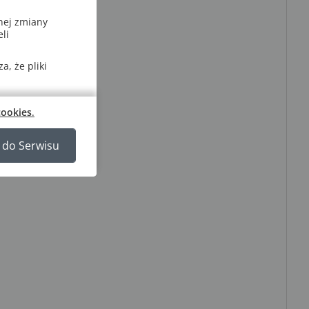
nej zmiany
li
, że pliki
cookies
.
 do Serwisu