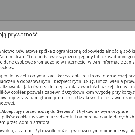
ją prywatność
ictwo Oświatowe spółka z ograniczoną odpowiedzialnością spółk
dministrator”) na podstawie wyrażonej zgody lub uzasadnionego 
e dane osobowe gromadzone w Internecie, w tym informacje zapi
ookies.
m. in. w celu optymalizacji korzystania ze strony internetowej pr
iadczenia dopasowanych i bezpiecznych usług, umożliwienia pro
analizowania, jak również do ulepszania zawartości naszej strony in
lików cookies pozwala zapewnić Użytkownikom wygodę przy korzys
sów poprzez zapamiętanie preferencji Użytkownika i ustawień zam
netowej.
„
Akceptuję i przechodzę do Serwisu
”, Użytkownik wyraża zgodę
 plików cookies w swoim urządzeniu i na przetwarzanie danych zb
em przez Administratora.
rowolna, a zatem Użytkownik może ją w dowolnym momencie wycof