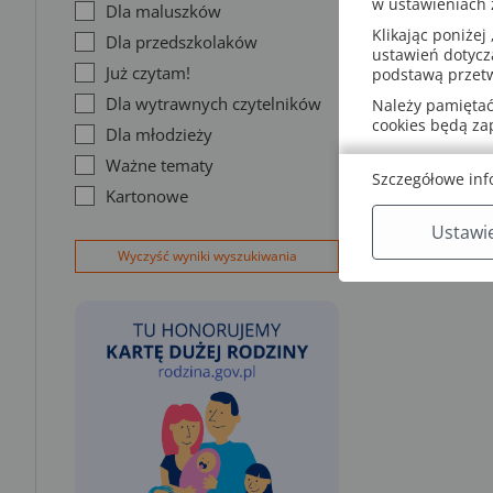
w ustawieniach
Dla maluszków
Klikając poniżej 
Dla przedszkolaków
ustawień dotycz
Już czytam!
podstawą przetw
Dla wytrawnych czytelników
Należy pamiętać,
cookies będą z
Dla młodzieży
Ważne tematy
Szczegółowe inf
Kartonowe
Ustawi
Wyczyść wyniki wyszukiwania