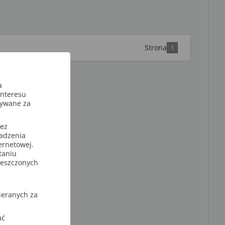
Strona
1
a
interesu
sywane za
zez
wadzenia
ternetowej.
taniu
ieszczonych
ieranych za
ać