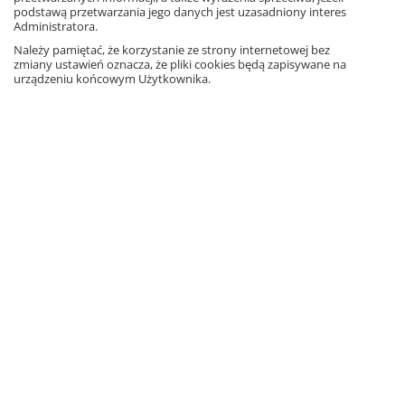
podstawą przetwarzania jego danych jest uzasadniony interes
18,36 zł
– 10%
20,40 zł
Administratora.
Najniższa cena z 30 dni: 18,36 zł
Należy pamiętać, że korzystanie ze strony internetowej bez
zmiany ustawień oznacza, że pliki cookies będą zapisywane na
Dodaj do koszyka
urządzeniu końcowym Użytkownika.
Język polski 7. Nauka o języku
do nowej szkoły podstawowej.
Część 2
Autorzy: D. Chwastniewska, D. Różek, A.
Gorzałczyńska-Mróz, M. Szulc
Informacja o rabatach
18,36 zł
– 10%
20,40 zł
Najniższa cena z 30 dni: 18,36 zł
Dodaj do koszyka
10
20
50
Strona
1
2
3
4
5