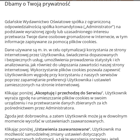
Dodaj do koszyka
Dbamy o Twoją prywatność
Ortografia dla szkoły
Gdańskie Wydawnictwo Oświatowe spółka z ograniczoną
podstawowej i gimnazjum.
odpowiedzialnością spółka komandytowa („Administrator”) na
Pisownia wyrazów z ó i u
podstawie wyrażonej zgody lub uzasadnionego interesu
Autorki: B. Trębacz-Kopicka, A. Łuczak
przetwarza Twoje dane osobowe gromadzone w Internecie, w tym
informacje zapisywane za pomocą plików cookies.
Dane używane są m. in. w celu optymalizacji korzystania ze strony
internetowej przez Użytkownika, świadczenia dopasowanych
i bezpiecznych usług, umożliwienia prowadzenia statystyk i ich
analizowania, jak również do ulepszania zawartości naszej strony
Produkt jest obecnie
niedostępny
.
internetowej. Wykorzystanie plików cookies pozwala zapewnić
Powiadom mnie o dostępności
Użytkownikom wygodę przy korzystaniu z naszych serwisów
poprzez zapamiętanie preferencji Użytkownika i ustawień
Ta strona używa plików cookies.
zamieszczonych na stronie internetowej.
Język polski 7. Nauka o języku
Klikając poniżej „
Akceptuję i przechodzę do Serwisu
”, Użytkownik
Akceptuję
do nowej szkoły podstawowej.
wyraża zgodę na umieszczanie plików cookies w swoim
Część 1
urządzeniu i na przetwarzanie danych zbieranych za ich
Dowiedz się więcej
pośrednictwem przez Administratora.
Autorzy: D. Chwastniewska, D. Różek, A.
Gorzałczyńska-Mróz, M. Szulc
Zgoda jest dobrowolna, a zatem Użytkownik może ją w dowolnym
momencie wycofać w ustawieniach zaawansowanych.
Klikając poniżej „
Ustawienia zaawansowane
”, Użytkownik ma
możliwość samodzielnej zmiany ustawień dotyczących
Informacja o rabatach
przetwarzanych informacji, a także wyrażenia sprzeciwu, jeżeli