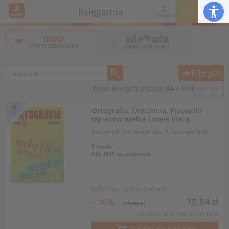
Moje
Księgarnia
GWO
Zaloguj
GWO
Oferta edukacyjna
Książki dla dzieci
Filtry
(2)
Wyszukanych pozycji 44 z 854
wyczyść
Ortografia. Ćwiczenia. Pisownia
wyrazów wielką i małą literą
Autorki: A. Suchowierska, K. Szostak-Król
E-book
Plik PDF do pobrania
Informacja o rabatach
15,84 zł
– 10%
17,60 zł
Najniższa cena z 30 dni: 15,84 zł