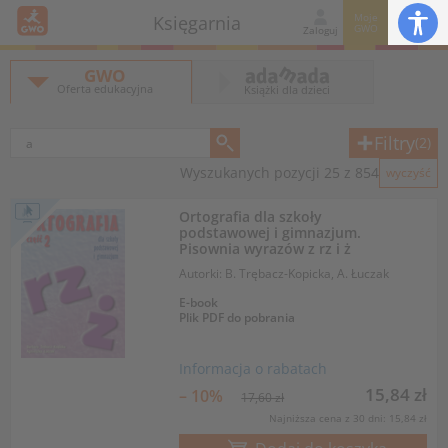
Moje
Księgarnia
GWO
Zaloguj
GWO
Oferta edukacyjna
Książki dla dzieci
Filtry
(2)
Wyszukanych pozycji 25 z 854
wyczyść
Ortografia dla szkoły
podstawowej i gimnazjum.
Pisownia wyrazów z rz i ż
Autorki: B. Trębacz-Kopicka, A. Łuczak
E-book
Plik PDF do pobrania
Informacja o rabatach
15,84 zł
– 10%
17,60 zł
Najniższa cena z 30 dni: 15,84 zł