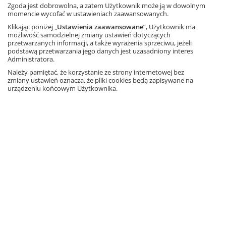
Zgoda jest dobrowolna, a zatem Użytkownik może ją w dowolnym
momencie wycofać w ustawieniach zaawansowanych.
Dowiedz się więcej
Produkt jest obecnie
niedostępny
.
Klikając poniżej „
Ustawienia zaawansowane
”, Użytkownik ma
możliwość samodzielnej zmiany ustawień dotyczących
Powiadom mnie o dostępności
przetwarzanych informacji, a także wyrażenia sprzeciwu, jeżeli
podstawą przetwarzania jego danych jest uzasadniony interes
Administratora.
Matematyka z plusem 6. Zeszyt
ćwiczeń podstawowych
Należy pamiętać, że korzystanie ze strony internetowej bez
zmiany ustawień oznacza, że pliki cookies będą zapisywane na
Autorzy: P. Zarzycki, M. Tokarska, A.
urządzeniu końcowym Użytkownika.
Orzeszek
Informacja o rabatach
18,90 zł
– 10%
21,00 zł
Najniższa cena z 30 dni: 18,90 zł
Dodaj do koszyka
Wyprzedaż