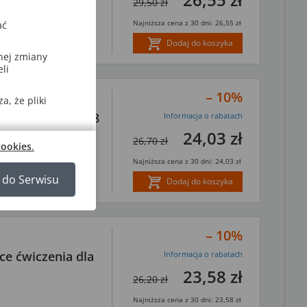
esława
29,50 zł
Najniższa cena z 30 dni: 26,55 zł
ać
Dodaj do koszyka
nej zmiany
li
– 10%
, że pliki
iczne dla klas 4–8
Informacja o rabatach
24,03 zł
26,70 zł
cookies
.
Najniższa cena z 30 dni: 24,03 zł
 do Serwisu
Dodaj do koszyka
– 10%
ące ćwiczenia dla
Informacja o rabatach
23,58 zł
26,20 zł
Najniższa cena z 30 dni: 23,58 zł