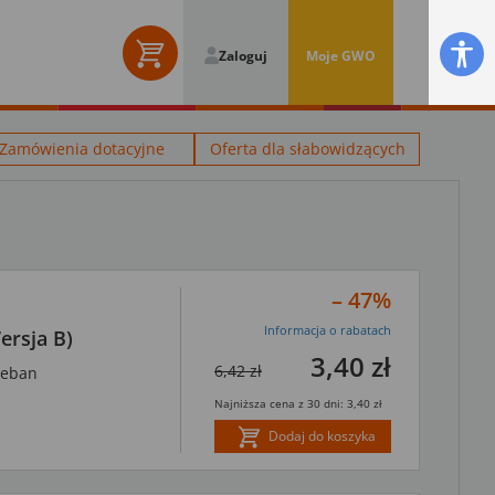
Zaloguj
Moje GWO
Zamówienia dotacyjne
Oferta dla słabowidzących
– 47%
Informacja o rabatach
ersja B)
3,40 zł
6,42 zł
leban
Najniższa cena z 30 dni: 3,40 zł
Dodaj do koszyka