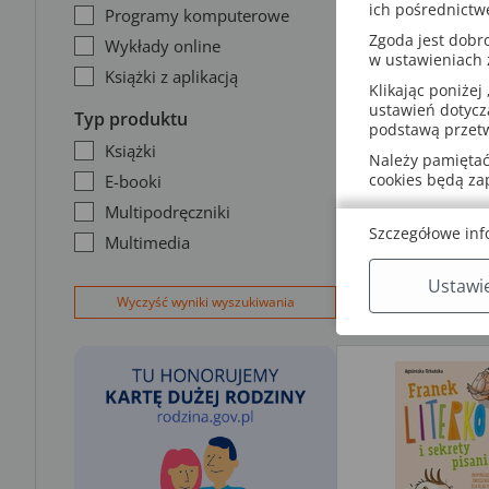
ich pośrednictw
Programy komputerowe
Zgoda jest dob
Wykłady online
w ustawieniach
Książki z aplikacją
Klikając poniżej 
ustawień dotycz
Typ produktu
podstawą przetw
Książki
Należy pamiętać,
cookies będą z
E-booki
Multipodręczniki
Szczegółowe inf
Multimedia
Ustawi
Wyczyść wyniki wyszukiwania