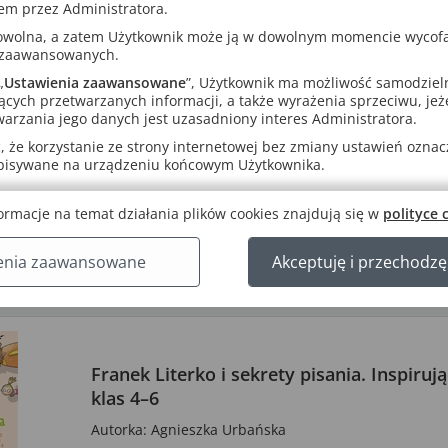
Autorzy: Aleksandra Małgorzata Piechnik, Tatiana Cz
em przez Administratora.
Witkowska
rowolna, a zatem Użytkownik może ją w dowolnym momencie wycof
 zaawansowanych.
„
Ustawienia zaawansowane
”, Użytkownik ma możliwość samodziel
ących przetwarzanych informacji, a także wyrażenia sprzeciwu, jeże
arzania jego danych jest uzasadniony interes Administratora.
 że korzystanie ze strony internetowej bez zmiany ustawień oznacza
apisywane na urządzeniu końcowym Użytkownika.
Mieć zielone pojęcie. Ćwiczenia frazeolog
Autor: Katarzyna Skurkiewicz
ormacje na temat działania plików cookies znajdują się w
polityce 
enia zaawansowane
Akceptuję i przechodzę
Franek Literko i sekrety pisania. Inspiruj
klas 4–6
Autorka: Agnieszka Urbańska