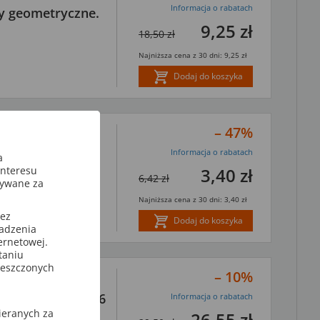
Informacja o rabatach
ry geometryczne.
9,25 zł
18,50 zł
Najniższa cena z 30 dni: 9,25 zł
Dodaj do koszyka
– 47%
Informacja o rabatach
y naturalne.
a
3,40 zł
interesu
6,42 zł
sywane za
Najniższa cena z 30 dni: 3,40 zł
zez
Dodaj do koszyka
wadzenia
ternetowej.
taniu
ieszczonych
– 10%
edzi dla klas 4-6
Informacja o rabatach
ieranych za
26,55 zł