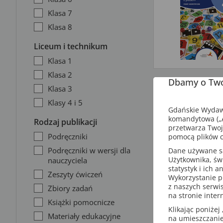
Klasa 7
Klasa 8
Liceum i technikum
Klasa 1
Klasa 2
Dbamy o Two
Klasa 3
Klasy 4 i 5
Gdańskie Wydawn
komandytowa („A
Rodzaj publikacji
przetwarza Twoj
Podręczniki
pomocą plików c
Podręczniki w wersji dla
Dane używane są 
Użytkownika, św
nauczyciela
statystyk i ich 
Zeszyty ćwiczeń
Wykorzystanie p
z naszych serwi
Zbiory zadań
na stronie inter
Książki pomocnicze
Klikając poniżej 
Materiały edukacyjne
na umieszczanie