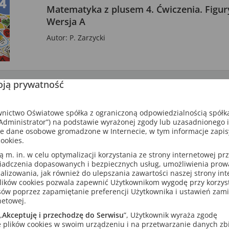
Matematyka z plusem 4. Ćwiczenia. Figu
Wersja A
Autor: P. Zarzycki
ją prywatność
Wyprzedaż
Matematyka z plusem 4. Ćwiczenia. Liczb
ictwo Oświatowe spółka z ograniczoną odpowiedzialnością spółk
dministrator”) na podstawie wyrażonej zgody lub uzasadnionego 
Wersja A
e dane osobowe gromadzone w Internecie, w tym informacje zapi
ookies.
Autorzy: M. Dobrowolska, S. Wojtan, P. Zarzycki
m. in. w celu optymalizacji korzystania ze strony internetowej pr
iadczenia dopasowanych i bezpiecznych usług, umożliwienia pro
analizowania, jak również do ulepszania zawartości naszej strony in
lików cookies pozwala zapewnić Użytkownikom wygodę przy korzys
sów poprzez zapamiętanie preferencji Użytkownika i ustawień zam
netowej.
Kolczasta opuncja. Ćwiczenia form wypowi
„
Akceptuję i przechodzę do Serwisu
”, Użytkownik wyraża zgodę
 plików cookies w swoim urządzeniu i na przetwarzanie danych zb