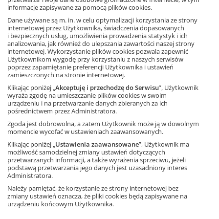
Karpiński, Piotr Zarzycki, Marta Jucewicz
informacje zapisywane za pomocą plików cookies.
Dane używane są m. in. w celu optymalizacji korzystania ze strony
Informacja o rabatach
internetowej przez Użytkownika, świadczenia dopasowanych
i bezpiecznych usług, umożliwienia prowadzenia statystyk i ich
44,82 zł
– 10%
49,80 zł
analizowania, jak również do ulepszania zawartości naszej strony
internetowej. Wykorzystanie plików cookies pozwala zapewnić
Najniższa cena z 30 dni: 44,82 zł
Użytkownikom wygodę przy korzystaniu z naszych serwisów
Dodaj do koszyka
poprzez zapamiętanie preferencji Użytkownika i ustawień
zamieszczonych na stronie internetowej.
Klikając poniżej „
Akceptuję i przechodzę do Serwisu
”, Użytkownik
Matematyka z plusem 4.
wyraża zgodę na umieszczanie plików cookies w swoim
Multipodręcznik uczniowski.
urządzeniu i na przetwarzanie danych zbieranych za ich
Wersja premium
pośrednictwem przez Administratora.
Autorzy: M. Dobrowolska, M. Jucewicz, M.
Zgoda jest dobrowolna, a zatem Użytkownik może ją w dowolnym
Karpiński, P. Zarzycki
momencie wycofać w ustawieniach zaawansowanych.
Cyfrowa wersja podręcznika
Klikając poniżej „
Ustawienia zaawansowane
”, Użytkownik ma
Dostęp na rok
możliwość samodzielnej zmiany ustawień dotyczących
przetwarzanych informacji, a także wyrażenia sprzeciwu, jeżeli
Informacja o rabatach
podstawą przetwarzania jego danych jest uzasadniony interes
41,49 zł
– 10%
Administratora.
46,10 zł
Najniższa cena z 30 dni: 41,49 zł
Należy pamiętać, że korzystanie ze strony internetowej bez
zmiany ustawień oznacza, że pliki cookies będą zapisywane na
Dodaj do koszyka
urządzeniu końcowym Użytkownika.