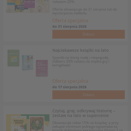
rabatem 20%.
Oferta obowiązuje do 31 sierpnia lub do
wyczerpania nakładu.
Oferta specjalna
do
31 sierpnia 2026
Zobacz
Najciekawsze książki na lato
Sposób na letnią nudę i niepogodę.
Odbierz 20% rabatu na mądre gry i
łamigłówki!
Oferta specjalna
do
17 sierpnia 2026
Zobacz
Czytaj, graj, odkrywaj historię –
zestaw na lato w supercenie
Obowiązuje rabat 15% na książkę, a przy
zakupie minimum jednego egzemplarza
książki dokładamy grę karcianą
Postaci 2
za