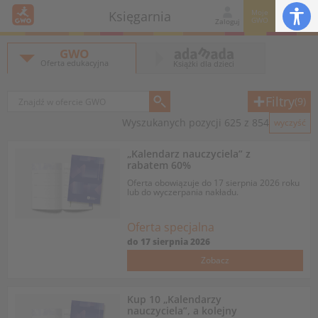
Moje
Księgarnia
GWO
Zaloguj
GWO
Oferta edukacyjna
Książki dla dzieci
Filtry
(9)
Wyszukanych pozycji 625 z 854
wyczyść
„Kalendarz nauczyciela” z
rabatem 60%
Oferta obowiązuje do 17 sierpnia 2026 roku
lub do wyczerpania nakładu.
Oferta specjalna
do
17 sierpnia 2026
Zobacz
Kup 10 „Kalendarzy
nauczyciela”, a kolejny