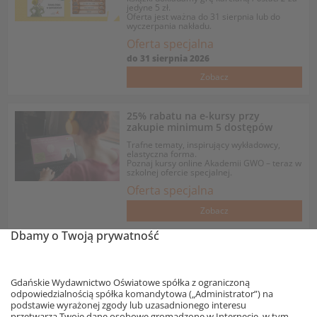
jedyne 5 zł.
Oferta jest ważna do 31 sierpnia lub do
wyczerpania nakładu.
Oferta specjalna
do
31 sierpnia 2026
Zobacz
25% rabatu na e-kursy przy
zakupie minimum 5 dostępów
Trafne tematy, inspirujący wykładowcy,
elastyczna forma.
Poznaj kursy online Akademii GWO – teraz w
szkolnej ofercie specjalnej.
Oferta specjalna
Zobacz
Dbamy o Twoją prywatność
Nowość
Matematyka z plusem 4.
Gdańskie Wydawnictwo Oświatowe spółka z ograniczoną
Podręcznik. Od roku szkolnego
odpowiedzialnością spółka komandytowa („Administrator”) na
2026/2027
podstawie wyrażonej zgody lub uzasadnionego interesu
Autorzy: Małgorzata Dobrowolska, Marcin
przetwarza Twoje dane osobowe gromadzone w Internecie, w tym