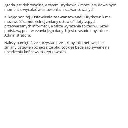
Zgoda jest dobrowolna, a zatem Użytkownik może ją w dowolnym
To nasz świat. Geografia.
momencie wycofać w ustawieniach zaawansowanych.
Podręcznik dla klasy 6 szkoły
podstawowej. Multipodręcznik
Klikając poniżej „
Ustawienia zaawansowane
”, Użytkownik ma
uczniowski. Wersja premium
możliwość samodzielnej zmiany ustawień dotyczących
przetwarzanych informacji, a także wyrażenia sprzeciwu, jeżeli
Autorzy: Julia Podlewska, Mateusz Gański
podstawą przetwarzania jego danych jest uzasadniony interes
Administratora.
Cyfrowa wersja podręcznika
Dostęp na rok
Należy pamiętać, że korzystanie ze strony internetowej bez
zmiany ustawień oznacza, że pliki cookies będą zapisywane na
Informacja o rabatach
urządzeniu końcowym Użytkownika.
43,74 zł
– 10%
48,60 zł
Najniższa cena z 30 dni: 43,74 zł
Dodaj do koszyka
Ta strona używa plików cookies.
Akceptuję
Język polski 4. Między nami.
Multipodręcznik uczniowski.
Dowiedz się więcej
Wersja premium. Wyd. na r.
szk. 2025/2026
A. Łuczak, A. Murdzek, K. Krzemieniewska-
Kleban
Cyfrowa wersja podręcznika
Dostęp na rok