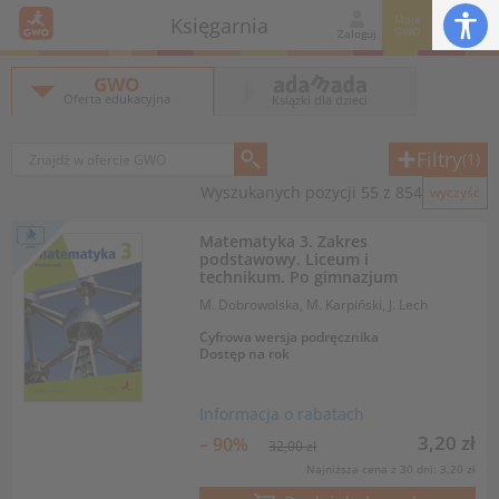
Moje
Księgarnia
GWO
Zaloguj
GWO
Oferta edukacyjna
Książki dla dzieci
Filtry
(1)
Wyszukanych pozycji 55 z 854
wyczyść
Matematyka 3. Zakres
podstawowy. Liceum i
technikum. Po gimnazjum
M. Dobrowolska, M. Karpiński, J. Lech
Cyfrowa wersja podręcznika
Dostęp na rok
Informacja o rabatach
3,20 zł
– 90%
32,00 zł
Najniższa cena z 30 dni: 3,20 zł