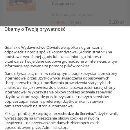
Dostęp na rok
Informacja o rabatach
3,20 zł
– 90%
32,00 zł
Dbamy o Twoją prywatność
Najniższa cena z 30 dni: 3,20 zł
Dodaj do koszyka
Gdańskie Wydawnictwo Oświatowe spółka z ograniczoną
odpowiedzialnością spółka komandytowa („Administrator”) na
To nasz świat. Geografia. Klasa
podstawie wyrażonej zgody lub uzasadnionego interesu
5. Multipodręcznik uczniowski.
przetwarza Twoje dane osobowe gromadzone w Internecie, w tym
Wersja premium
informacje zapisywane za pomocą plików cookies.
Autorzy: Julia Podlewska, Mateusz Gański
Dane używane są m. in. w celu optymalizacji korzystania ze strony
internetowej przez Użytkownika, świadczenia dopasowanych
Cyfrowa wersja podręcznika
i bezpiecznych usług, umożliwienia prowadzenia statystyk i ich
Dostęp na rok
analizowania, jak również do ulepszania zawartości naszej strony
internetowej. Wykorzystanie plików cookies pozwala zapewnić
Użytkownikom wygodę przy korzystaniu z naszych serwisów
Informacja o rabatach
poprzez zapamiętanie preferencji Użytkownika i ustawień
42,84 zł
– 10%
zamieszczonych na stronie internetowej.
47,60 zł
Najniższa cena z 30 dni: 42,84 zł
Klikając poniżej „
Akceptuję i przechodzę do Serwisu
”, Użytkownik
wyraża zgodę na umieszczanie plików cookies w swoim
Dodaj do koszyka
urządzeniu i na przetwarzanie danych zbieranych za ich
pośrednictwem przez Administratora.