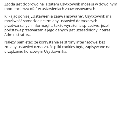
Matematyka z plusem 8.
Zgoda jest dobrowolna, a zatem Użytkownik może ją w dowolnym
Multipodręcznik uczniowski.
momencie wycofać w ustawieniach zaawansowanych.
Wersja premium
Klikając poniżej „
Ustawienia zaawansowane
”, Użytkownik ma
praca zbiorowa pod redakcją M.
możliwość samodzielnej zmiany ustawień dotyczących
Dobrowolskiej
przetwarzanych informacji, a także wyrażenia sprzeciwu, jeżeli
podstawą przetwarzania jego danych jest uzasadniony interes
Cyfrowa wersja podręcznika
Administratora.
Dostęp na rok
Należy pamiętać, że korzystanie ze strony internetowej bez
Informacja o rabatach
zmiany ustawień oznacza, że pliki cookies będą zapisywane na
urządzeniu końcowym Użytkownika.
45,45 zł
– 10%
50,50 zł
Najniższa cena z 30 dni: 45,45 zł
Dodaj do koszyka
Ta strona używa plików cookies.
Akceptuję
Matematyka z plusem 1.
Multipodręcznik uczniowski.
Zakres podstawowy. Po szkole
Dowiedz się więcej
podstawowej
Autorzy: M. Dobrowolska, M. Karpiński, J.
Lech
Cyfrowa wersja podręcznika
Dostęp na rok