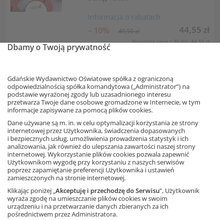
Informacja o rabatach
44,55 zł
– 10%
49,50 zł
Najniższa cena z 30 dni: 44,55 zł
Dbamy o Twoją prywatność
Dodaj do koszyka
Gdańskie Wydawnictwo Oświatowe spółka z ograniczoną
Matematyka z plusem 7.
odpowiedzialnością spółka komandytowa („Administrator”) na
Multipodręcznik uczniowski.
podstawie wyrażonej zgody lub uzasadnionego interesu
Wersja premium
przetwarza Twoje dane osobowe gromadzone w Internecie, w tym
informacje zapisywane za pomocą plików cookies.
praca zbiorowa pod redakcją M.
Dobrowolskiej
Dane używane są m. in. w celu optymalizacji korzystania ze strony
internetowej przez Użytkownika, świadczenia dopasowanych
Cyfrowa wersja podręcznika
i bezpiecznych usług, umożliwienia prowadzenia statystyk i ich
Dostęp na rok
analizowania, jak również do ulepszania zawartości naszej strony
internetowej. Wykorzystanie plików cookies pozwala zapewnić
Informacja o rabatach
Użytkownikom wygodę przy korzystaniu z naszych serwisów
44,01 zł
poprzez zapamiętanie preferencji Użytkownika i ustawień
– 10%
48,90 zł
zamieszczonych na stronie internetowej.
Najniższa cena z 30 dni: 44,01 zł
Klikając poniżej „
Akceptuję i przechodzę do Serwisu
”, Użytkownik
Dodaj do koszyka
wyraża zgodę na umieszczanie plików cookies w swoim
urządzeniu i na przetwarzanie danych zbieranych za ich
pośrednictwem przez Administratora.