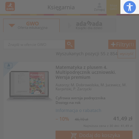
Moje
Księgarnia
GWO
Zaloguj
GWO
Oferta edukacyjna
Książki dla dzieci
Filtry
(1)
Wyszukanych pozycji 55 z 854
wyczyść
Matematyka z plusem 4.
Multipodręcznik uczniowski.
Wersja premium
Autorzy: M. Dobrowolska, M. Jucewicz, M.
Karpiński, P. Zarzycki
Cyfrowa wersja podręcznika
Dostęp na rok
Informacja o rabatach
41,49 zł
– 10%
46,10 zł
Najniższa cena z 30 dni: 41,49 zł
Dodaj do koszyka